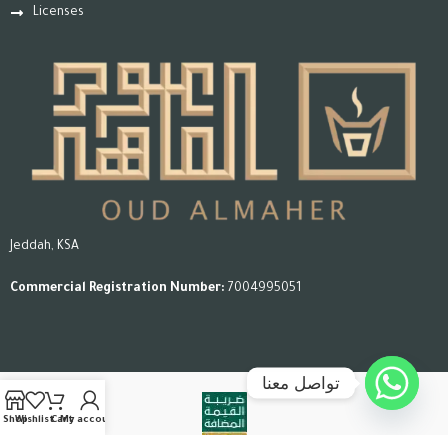
Licenses
Jeddah, KSA
Commercial Registration Number:
7004995051
تواصل معنا
Shop
Wishlist
Cart
My account