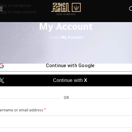
Skip to navigation
Skip to main content
My Account
Home
/
My Account
ogin
Continue with
Google
Continue with
X
OR
*
ername or email address