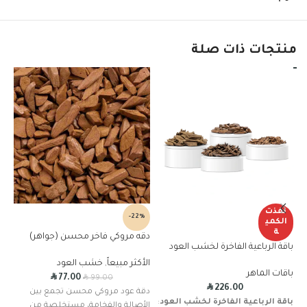
منتجات ذات صلة
نفذت
%
-22%
الكمي
ة
دقه مروكي فاخر محسن (جواهر)
مر
باقة الرباعية الفاخرة لخشب العود
الأكثر مبيعاً
,
خشب العود
خش
باقات الماهر
R
R
77.00
99.00
R
226.00
دقة عود مروكي محسن تجمع بين
عو
باقة الرباعية الفاخرة لخشب العود
:
الأصالة والفخامة، مستخلصة من