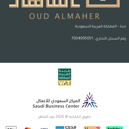
جدة – المملكة العربية السعودية
رقم السجل التجاري : 7004995051
حقوق الملكية © 2026 عود الماهر