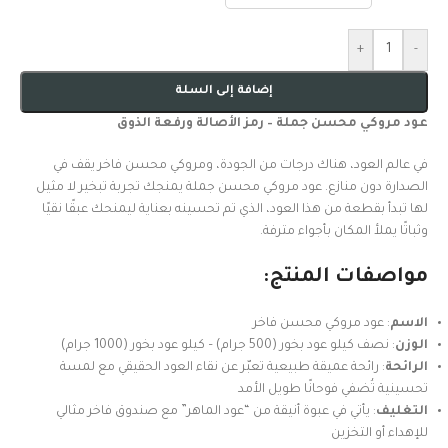
+
-
إضافة إلى السلة
عود مروكي محسن جملة – رمز الأصالة ورفعة الذوق
في عالم العود، هناك درجات من الجودة، ومروكي محسن فاخر يقف في
الصدارة دون منازع. عود مروكي محسن جملة يمنجك تجربة تبخير لا مثيل
لها تبدأ بقطعة من هذا العود، الذي تم تحسينه بعناية ليمنحك عبقًا نقيًا
وثباتًا يملأ المكان بأجواء مترفة.
مواصفات المنتج:
الاسم
: عود مروكي محسن فاخر
الوزن
: نصف كيلو عود بخور (500 جرام) – كيلو عود بخور (1000 جرام)
الرائحة
: رائحة عميقة طبيعية تعبّر عن نقاء العود الحقيقي مع لمسة
تحسينية تُضفي فوحانًا طويل الأمد
التغليف
: يأتي في عبوة أنيقة من “عود الماهر” مع صندوق فاخر مثالي
للإهداء أو التخزين