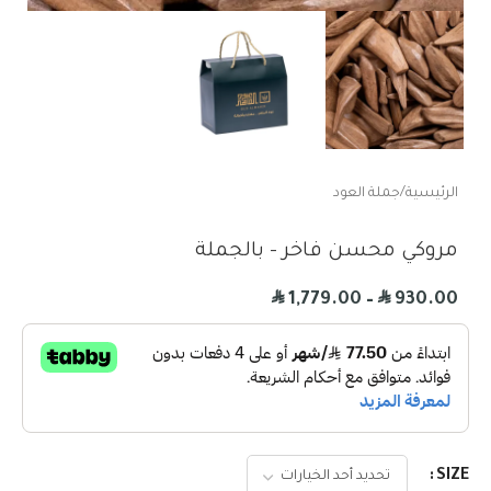
الرئيسية
/
جملة العود
مروكي محسن فاخر – بالجملة
R
R
1,779.00
–
930.00
SIZE