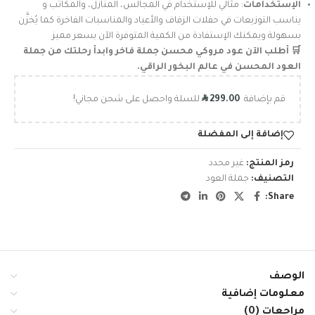
الإستخدامات
: مثالي للإستخدام في المجالس، المنازل، والمكاتب و
يناسب التوزيعات في حفلات الزفاف والأعياد والمناسبات الفاخرة كما يُخزَّن
بسهولة ويمكنك الإستفادة من الكمية المتوفرة الآن بسعر مميز
🛒 أطلب الآن عود مروكي محسن جملة فاخر وابدأ رحلتك من جملة
العود المحسن في عالم البخور الراقي.
R
قم بإضافة
299.00
للسلة واحصل على شحن مجاني!
إضافة إلى المفضلة
رمز المنتج:
غير محدد
التصنيف:
جملة العود
Share:
الوصف
معلومات إضافية
مراجعات (0)