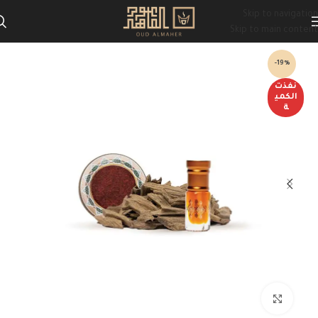
Skip to navigation
Skip to main content
-19%
نفذت
الكمي
ة
Click to enlarge