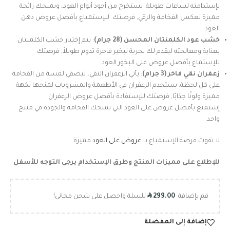
بإستدامته لساعات طويلة. يستخرج من أجود أنواع العود، ويمنحك رائحة
مميزة تعكس الفخامة والرقي, فرصتك للإستمتاع بأفضل عروض دهن
العود
خشب عود الكلمنتان المحسن (28 جرام)
: يتم إختيار خشب الكلمنتان
بعناية ومعالجته ليقدم لك تجربة تبخير فاخرة تدوم طويلاً, فرصتك
للإستماع بأفضل عروض على البخور العود
زعفران نقي فاخر (3 جرام)
: يأتي الزعفران النقي، ليضفي لمسة من الفخامة
على كل لحظة. يستخدم الزعفران في الأطعمة والمشروبات لمنحها نكهة
مميزة ولونًا جذابًا, فرصتك للإستفادة بأفضل عروض الزعفران
إستمتع بأفضل عروض على العود التي تمنحك الفخامة والجودة في منتج
واحد.
لا تفوت فرصة الإستمتاع بـ
عروض على العود
مميزة
للإطلاع على مميزات المنتج وطرق الإستخدام يرجى التوجه للأسفل
R
قم بإضافة
299.00
للسلة واحصل على شحن مجاني!
إضافة إلى المفضلة