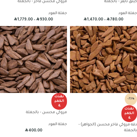
كينق تايقر – بالجملة
مروكي محسن فاخر – بالجملة
جملة العود
جملة العود
R
R
R
R
1,779.00
–
930.00
1,470.00
–
780.00
نفذت
-73%
الكمي
ة
نفذت
مروكي محسن – بالجملة
الكمي
ة
جملة العود
دقه مروكي فاخر محسن (الجواهر) –
R
بالجملة
400.00