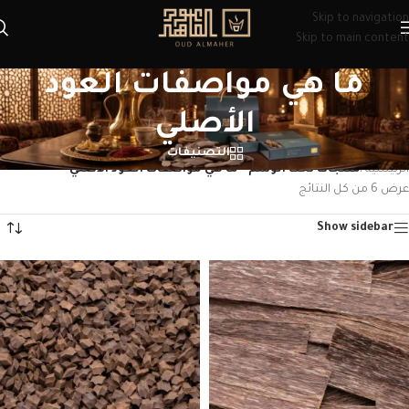
Skip to navigation
Skip to main content
ما هي مواصفات العود
الأصلي
التصنيفات
الرئيسية
/
منتجات تحت الوسم “ما هي مواصفات العود الأصلي”
عرض ⁦6⁩ من كل النتائج
Show sidebar