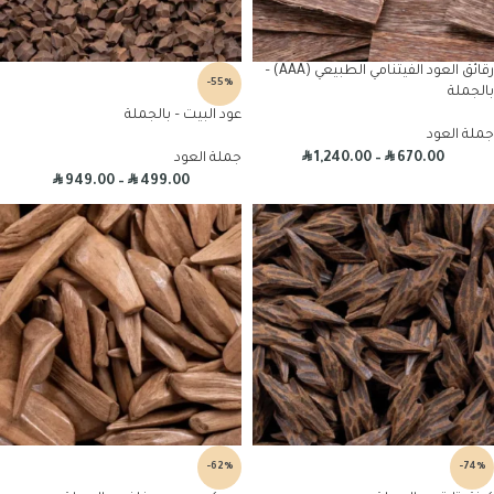
رقائق العود الفيتنامي الطبيعي (AAA) –
-55%
بالجملة
عود البيت – بالجملة
جملة العود
R
R
670.00
–
1,240.00
جملة العود
R
R
949.00
–
499.00
-62%
-74%