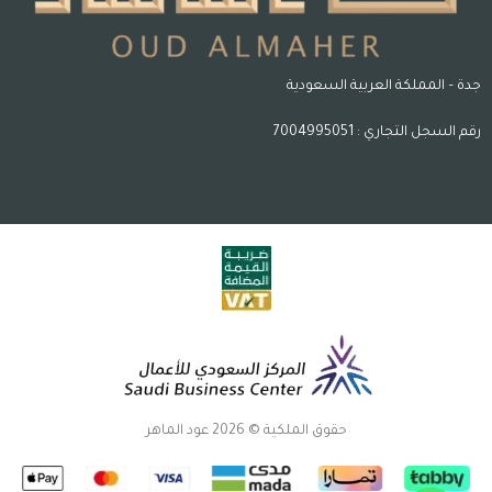
جدة – المملكة العربية السعودية
رقم السجل التجاري : 7004995051
حقوق الملكية © 2026 عود الماهر