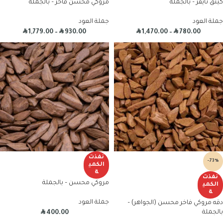
كينق تايقر – بالجملة
مروكي محسن فاخر – بالجملة
جملة العود
جملة العود
R
R
R
R
1,779.00
–
930.00
1,470.00
–
780.00
نفذت
-73%
الكمي
ة
نفذت
مروكي محسن – بالجملة
الكمي
ة
جملة العود
دقه مروكي فاخر محسن (الجواهر) –
R
بالجملة
400.00