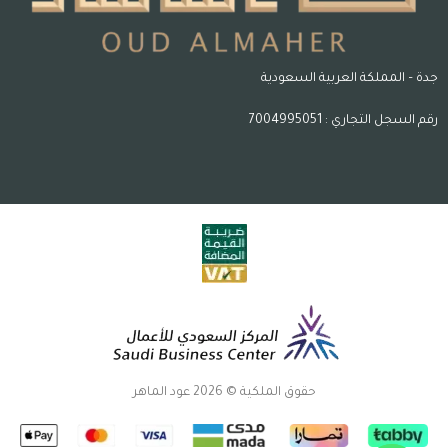
جدة – المملكة العربية السعودية
رقم السجل التجاري : 7004995051
حقوق الملكية © 2026 عود الماهر