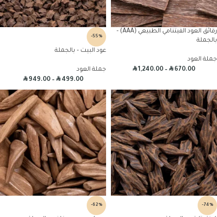
رقائق العود الفيتنامي الطبيعي (AAA) –
-55%
بالجملة
عود البيت – بالجملة
جملة العود
R
R
670.00
–
1,240.00
جملة العود
R
R
949.00
–
499.00
-62%
-74%