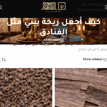
Skip to navigation
Skip to main content
كيف أجعل ريحة بيتي مثل
الفنادق
التصنيفات
الرئيسية
/
منتجات تحت الوسم “كيف أجعل ريحة بيتي مثل الفنادق”
عرض ⁦6⁩ من كل النتائج
Show sidebar