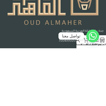
جدة – المملكة العربية السعودية
تواصل معنا
رقم السجل التجاري : 7004995051
المتجر
Sidebar
المفضلة
السلة
حسابي
حقوق الملكية © 2026 عود الماهر