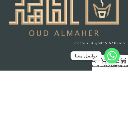
جدة – المملكة العربية السعودية
تواصل معنا
رقم السجل التجاري : 7004995051
المتجر
Sidebar
المفضلة
السلة
حسابي