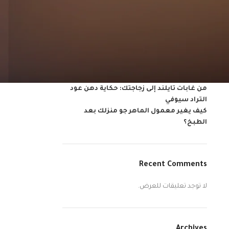
Recent Posts
أفضل أنواع البخور للعروس: بيتك الجديد
يستحق رائحة تُشبهك
باقات العيد من عود الماهر: فخامة تُهدى
وتُشارك
باقات التوفير من عود الماهر:فخامة وسعر
على قدّ اليد
من غابات تايلند إلى زجاجتك: حكاية دهن عود
التراد سيوفي
كيف يغير معمول الماهر جو منزلك بعد
الطبخ؟
Recent Comments
لا توجد تعليقات للعرض.