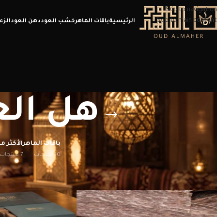
Skip to navigation
Skip to main content
الرئيسية
باقات الماهر
خشب العود
دهن العود
الزع
هل الع
باقات الماهر
الأكثر مب
10 منتجات
7 منتجات
الرئيسية
/
منتجات تحت الوسم “هل العود الفيتنامي جيد”