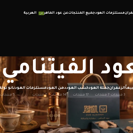
فران
مستلزمات العود
جميع المنتجات
عن عود الماهر
العربية
ود الفيتنامي 
يعاً
الزعفران
جملة العود
خشب العود
دهن العود
مستلزمات العود
نانو تولة
3 منتجات
7 منتجات
17 منتجات
14 منتجات
7 منتجات
5 منتجات
إظهار
12
20