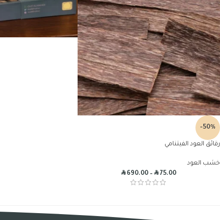
-50%
رقائق العود الفيتنامي
خشب العود
R
R
690.00
–
75.00