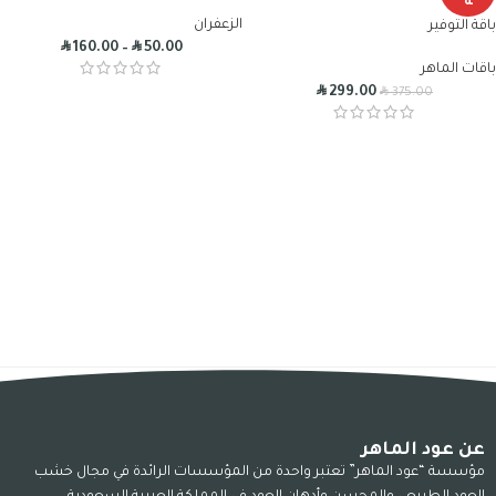
ة
الزعفران
باقة التوفير
R
R
160.00
–
50.00
باقات الماهر
R
R
299.00
375.00
عن عود الماهر
مؤسسة “عود الماهر” تعتبر واحدة من المؤسسات الرائدة في مجال خشب