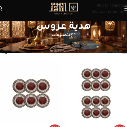
Skip to navigation
Skip to main content
هدية عروس
التصنيفات
الرئيسية
/
منتجات تحت الوسم “هدية عروس”
عرض ⁦4⁩ من كل النتائج
Show sidebar