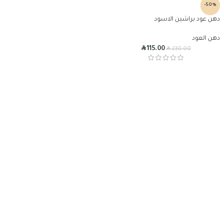
-50%
دهن عود براشين الاسود
دهن العود
R
R
115.00
230.00