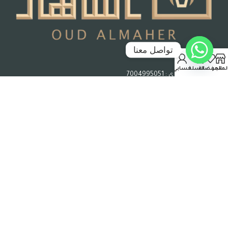
تواصل معنا
جدة – المملكة العربية السعودية
لمتجر
المفضلة
السلة
حسابي
رقم السجل التجاري : 7004995051
حقوق الملكية © 2026 عود الماهر