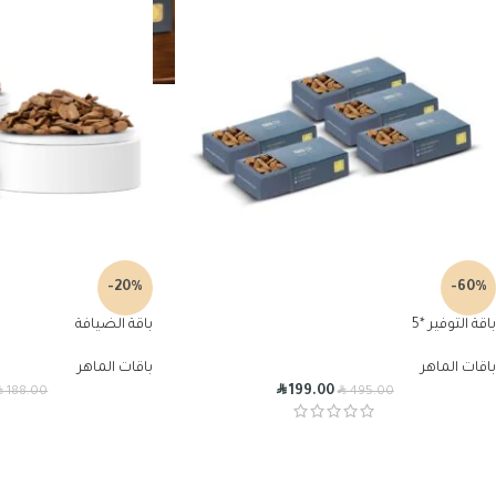
-20%
-60%
باقة التوفير *5
باقة الضيافة
باقات الماهر
باقات الماهر
R
R
R
199.00
188.00
495.00