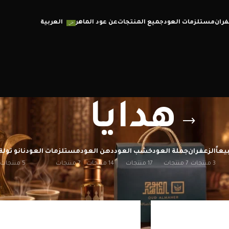
فران
مستلزمات العود
جميع المنتجات
عن عود الماهر
العربية
هدايا
يعاً
الزعفران
جملة العود
خشب العود
دهن العود
مستلزمات العود
نانو تولة
3 منتجات
7 منتجات
17 منتجات
14 منتجات
7 منتجات
5 منتجات
إظهار
12
20