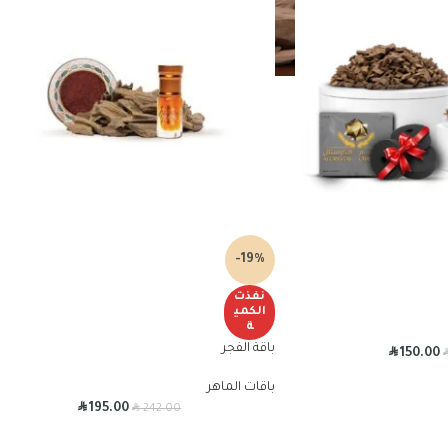
-19%
نفذت
الكمي
ة
باقة الفجر
R
150.00
باقات الماهر
R
R
195.00
242.00