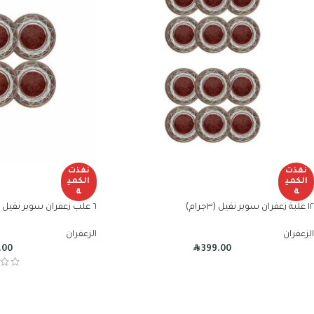
نفذت
نفذت
الكمي
الكمي
ة
ة
١٢ علبة زعفران سوبر نقيل (٣جرام)
٦ علب زعفران سوبر نقيل (٣ جرام)
الزعفران
الزعفران
R
.00
399.00