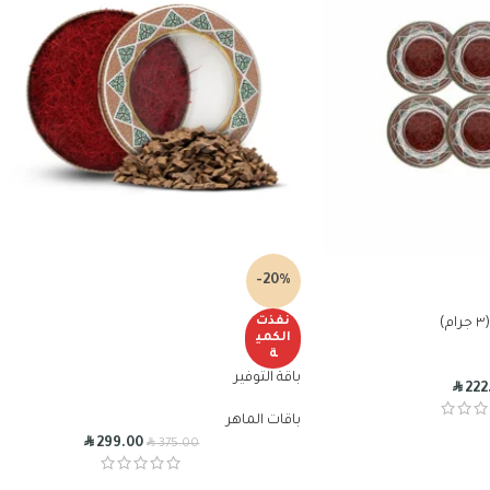
-20%
نفذت
الكمي
ة
باقة التوفير
R
222
باقات الماهر
R
R
299.00
375.00