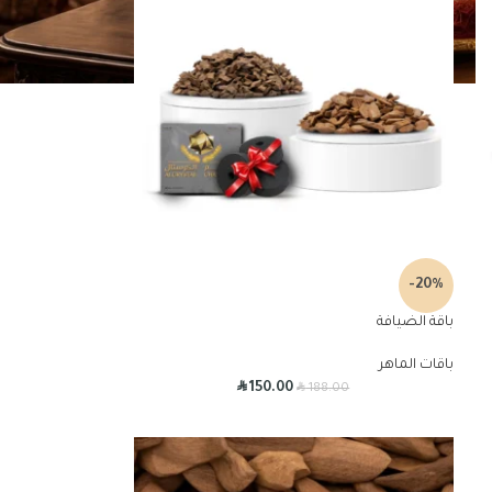
-20%
باقة الضيافة
باقات الماهر
R
R
150.00
188.00