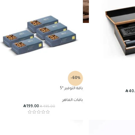
-60%
باقة التوفير *5
R
40
باقات الماهر
R
R
199.00
495.00