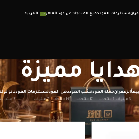
فران
مستلزمات العود
جميع المنتجات
عن عود الماهر
العربية
دايا مميزة
يعاً
الزعفران
جملة العود
خشب العود
دهن العود
مستلزمات العود
نانو تولة
3 منتجات
7 منتجات
17 منتجات
14 منتجات
7 منتجات
5 منتجات
إظهار
12
20