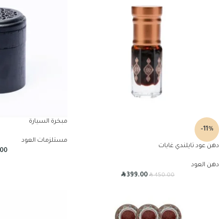
مبخرة السيارة
-11%
مستلزمات العود
دهن عود تايلندي غابات
.00
دهن العود
R
R
399.00
450.00