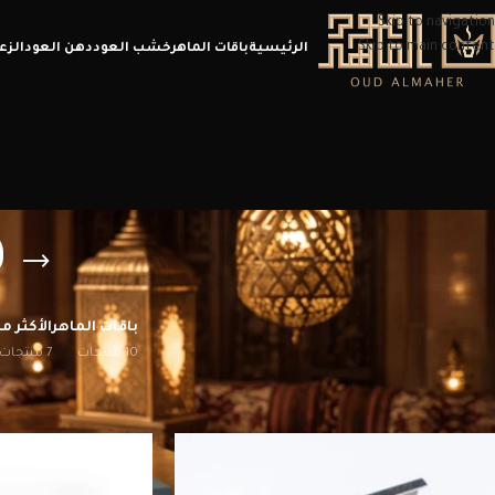
Skip to navigation
Skip to main content
الرئيسية
باقات الماهر
خشب العود
دهن العود
الزع
ه
باقات الماهر
الأكثر مب
10 منتجات
7 منتجات
الرئيسية
/
منتجات تحت الوسم “هدايا مميزة”