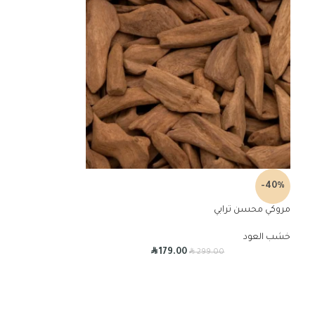
-40%
مروكي محسن ترابي
خشب العود
R
R
179.00
299.00