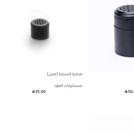
مبخرة السيارة (ميني)
مستلزمات العود
R
R
35.00
50