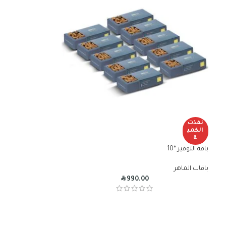
نفذت
الكمي
ة
باقة التوفير *10
باقات الماهر
R
990.00