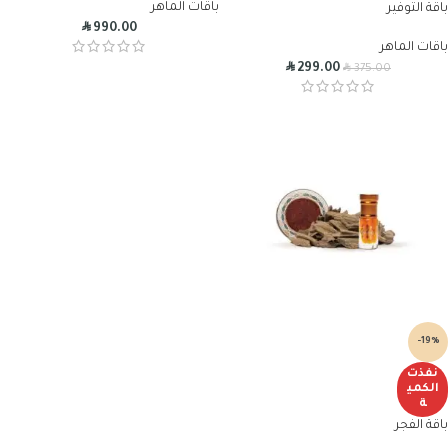
باقات الماهر
باقة التوفير
R
990.00
باقات الماهر
R
R
299.00
375.00
-19%
نفذت
الكمي
ة
باقة الفجر