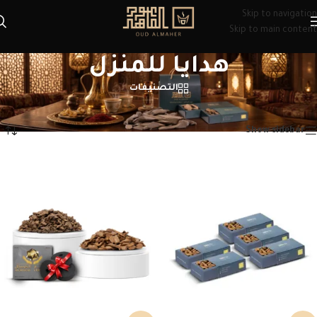
Skip to navigation
Skip to main content
هدايا للمنزل
التصنيفات
الرئيسية
/
منتجات تحت الوسم “هدايا للمنزل”
عرض ⁦5⁩ من كل النتائج
Show sidebar