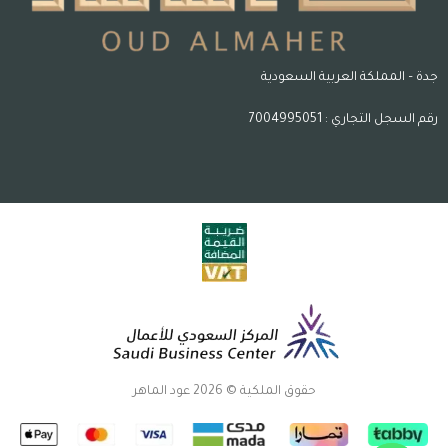
جدة – المملكة العربية السعودية
رقم السجل التجاري : 7004995051
حقوق الملكية © 2026 عود الماهر