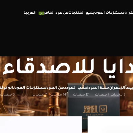
فران
مستلزمات العود
جميع المنتجات
عن عود الماهر
العربية
ايا للاصدقاء
يعاً
الزعفران
جملة العود
خشب العود
دهن العود
مستلزمات العود
نانو تولة
3 منتجات
7 منتجات
17 منتجات
14 منتجات
7 منتجات
5 منتجات
إظهار
12
20