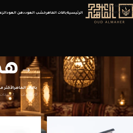
Skip to navigation
Skip to main content
الرئيسية
باقات الماهر
خشب العود
دهن العود
الزع
هد
باقات الماهر
الأكثر مب
10 منتجات
7 منتجات
الرئيسية
/
منتجات تحت الوسم “هدايا للاصدقاء”