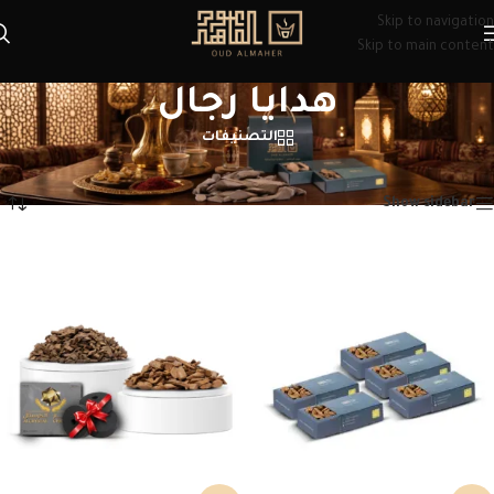
Skip to navigation
Skip to main content
هدايا رجال
التصنيفات
الرئيسية
/
منتجات تحت الوسم “هدايا رجال”
عرض ⁦5⁩ من كل النتائج
Show sidebar