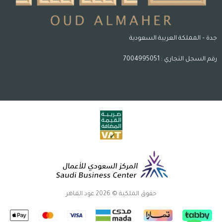
جدة – المملكة العربية السعودية
رقم السجل التجاري : 7004995051
حقوق الملكية © 2026 عود الماهر