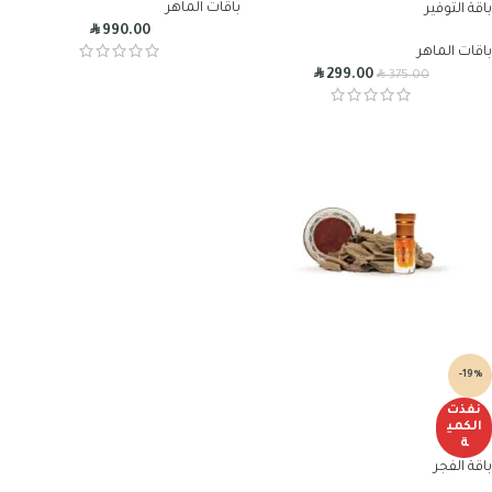
باقات الماهر
باقة التوفير
R
990.00
باقات الماهر
R
R
299.00
375.00
-19%
نفذت
الكمي
ة
باقة الفجر