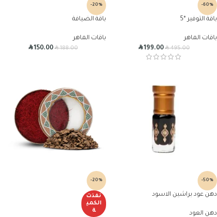
-20%
-60%
باقة التوفير *5
باقة الضيافة
باقات الماهر
باقات الماهر
R
R
R
R
150.00
199.00
188.00
495.00
-20%
-50%
دهن عود براشين الاسود
نفذت
الكمي
ة
دهن العود