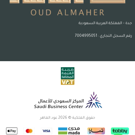
جدة – المملكة العربية السعودية
رقم السجل التجاري : 7004995051
حقوق الملكية © 2026 عود الماهر