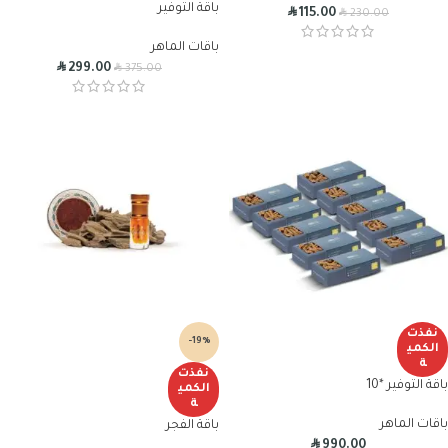
باقة التوفير
R
R
115.00
230.00
باقات الماهر
R
R
299.00
375.00
نفذت
-19%
الكمي
ة
نفذت
باقة التوفير *10
الكمي
ة
باقات الماهر
باقة الفجر
R
990.00