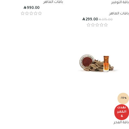
باقات الماهر
باقة التوفير
R
990.00
باقات الماهر
R
R
299.00
375.00
-19%
نفذت
الكمي
ة
باقة الفجر