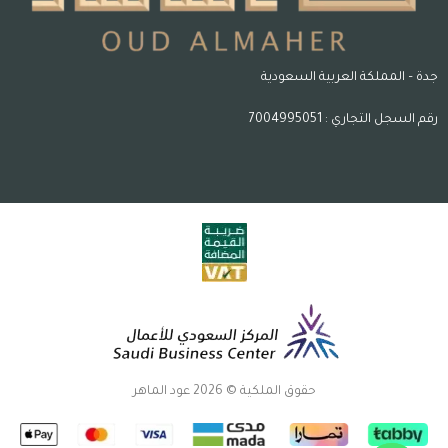
جدة – المملكة العربية السعودية
رقم السجل التجاري : 7004995051
حقوق الملكية © 2026 عود الماهر