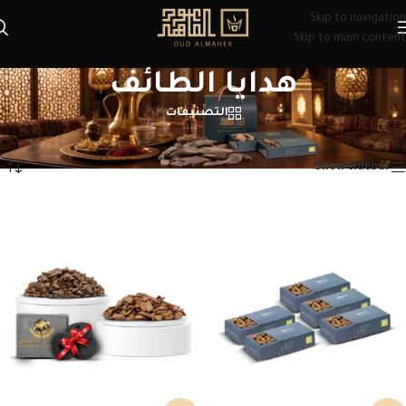
Skip to navigation
Skip to main content
هدايا الطائف
التصنيفات
الرئيسية
/
منتجات تحت الوسم “هدايا الطائف”
عرض ⁦5⁩ من كل النتائج
Show sidebar