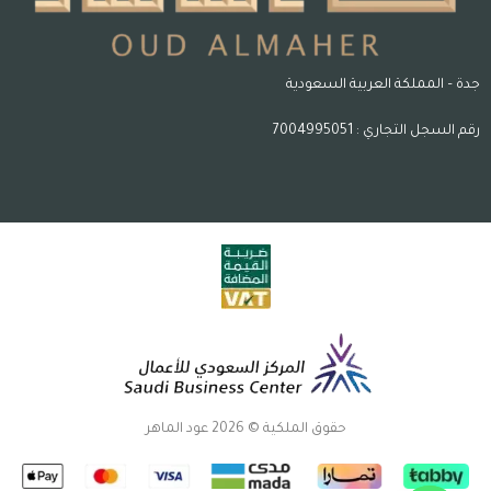
جدة – المملكة العربية السعودية
رقم السجل التجاري : 7004995051
حقوق الملكية © 2026 عود الماهر