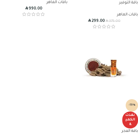
باقات الماهر
باقة التوفير
R
990.00
باقات الماهر
R
R
299.00
375.00
-19%
نفذت
الكمي
ة
باقة الفجر