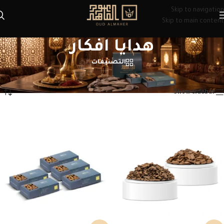
Skip to navigation
Skip to main content
هدايا افكار​
التصنيفات
الرئيسية
/
منتجات تحت الوسم “هدايا افكار​”
عرض ⁦8⁩ من كل النتائج
Show sidebar