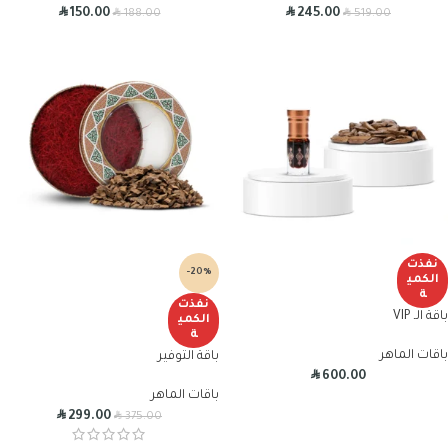
R
R
R
R
150.00
245.00
188.00
519.00
نفذت
-20%
الكمي
ة
نفذت
باقة الـ VIP
الكمي
ة
باقات الماهر
باقة التوفير
R
600.00
باقات الماهر
R
R
299.00
375.00