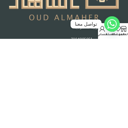
تواصل معنا
جدة – المملكة العربية السعودية
لمتجر
المفضلة
السلة
حسابي
رقم السجل التجاري : 7004995051
حقوق الملكية © 2026 عود الماهر