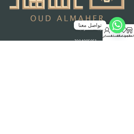
تواصل معنا
جدة – المملكة العربية السعودية
لمتجر
المفضلة
السلة
حسابي
رقم السجل التجاري : 7004995051
حقوق الملكية © 2026 عود الماهر