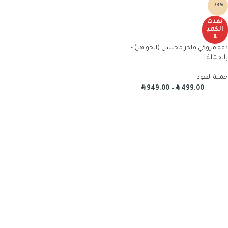
-73%
نفذت
الكمي
ة
دقه مروكي فاخر محسن (الجواهر) –
بالجملة
جملة العود
R
R
949.00
–
499.00