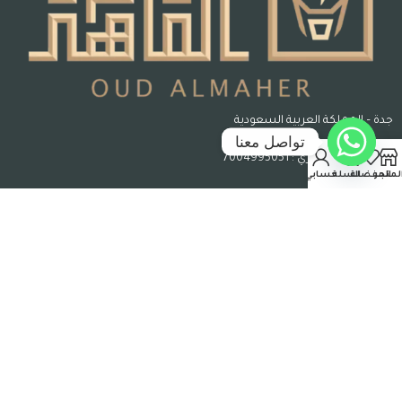
جدة – المملكة العربية السعودية
تواصل معنا
رقم السجل التجاري : 7004995051
لمتجر
المفضلة
السلة
حسابي