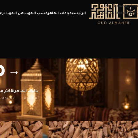
Skip to navigation
Skip to main content
الرئيسية
باقات الماهر
خشب العود
دهن العود
الزع
م
باقات الماهر
الأكثر مب
10 منتجات
7 منتجات
الرئيسية
/
منتجات تحت الوسم “مروكي العود”