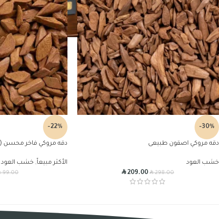
-22%
-30%
دقه مروكي اصقون طبيعى
دقه مروكي فاخر محسن (ج
خشب العود
الأكثر مبيعاً
,
خشب العود
R
R
R
209.00
99.00
298.00