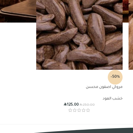
-50%
مروكي اصقون محسن
خشب العود
R
R
125.00
250.00