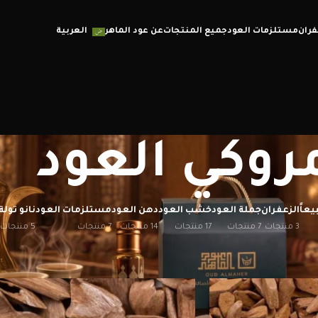
فران
مستلزمات العود
جميع المنتجات
عن عود الماهر
العربية
روكي العود
يعاً
الزعفران
جملة العود
خشب العود
دهن العود
مستلزمات العود
نانو تولة
3 منتجات
7 منتجات
17 منتجات
14 منتجات
7 منتجات
5 منتجات
إظهار
12
20