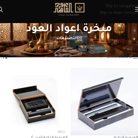
Skip to navigation
Skip to main content
مبخرة اعواد العود
التصنيفات
الرئيسية
/
منتجات تحت الوسم “مبخرة اعواد العود”
عرض ⁦4⁩ من كل النتائج
Show sidebar