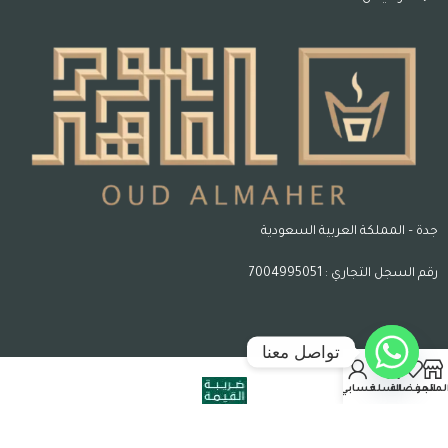
جدة – المملكة العربية السعودية
رقم السجل التجاري : 7004995051
تواصل معنا
لمتجر
المفضلة
السلة
حسابي