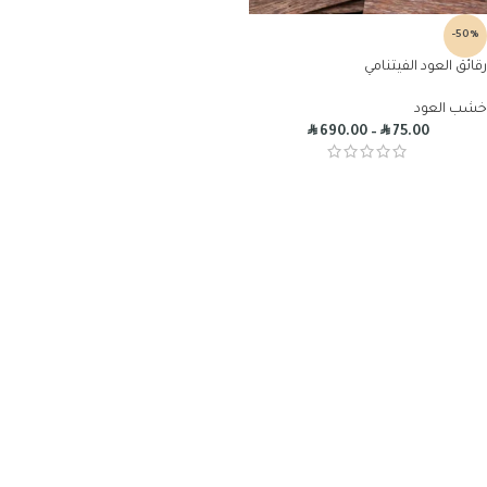
-50%
رقائق العود الفيتنامي
خشب العود
R
R
690.00
–
75.00