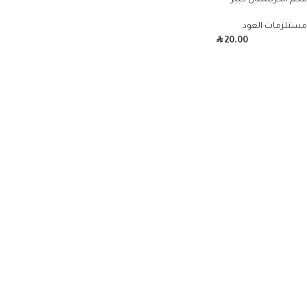
فحم الكريستال كبير
مستلزمات العود
R
20.00