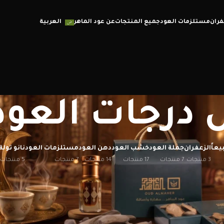
فران
مستلزمات العود
جميع المنتجات
عن عود الماهر
العربية
درجات العود
يعاً
الزعفران
جملة العود
خشب العود
دهن العود
مستلزمات العود
نانو تولة
3 منتجات
7 منتجات
17 منتجات
14 منتجات
7 منتجات
5 منتجات
إظهار
12
20