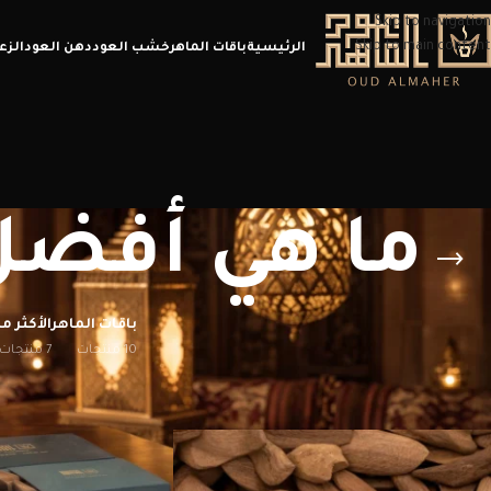
Skip to navigation
Skip to main content
الرئيسية
باقات الماهر
خشب العود
دهن العود
الزع
ما هي أفضل 
باقات الماهر
الأكثر مب
10 منتجات
7 منتجات
الرئيسية
/
منتجات تحت الوسم “ما هي أفضل درجات العود المروكي”