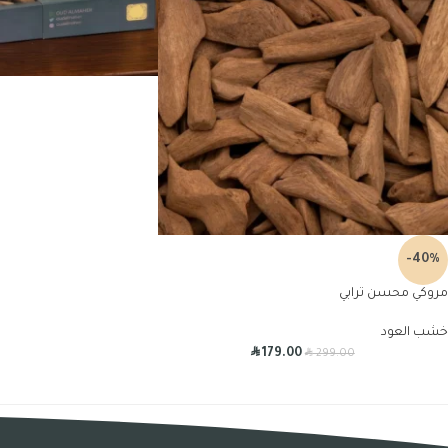
-40%
مروكي محسن ترابي
خشب العود
R
R
179.00
299.00