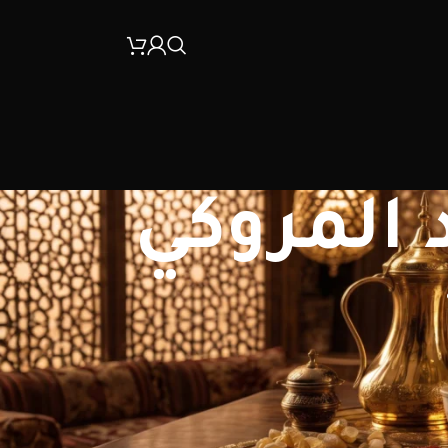
 المروكي
30