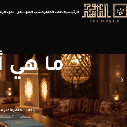
Skip to navigation
Skip to main content
الرئيسية
باقات الماهر
خشب العود
دهن العود
الزع
ما هي أ
باقات الماهر
الأكثر مب
10 منتجات
7 منتجات
الرئيسية
/
منتجات تحت الوسم “ما هي أفضل أنواع البخور السعودي”