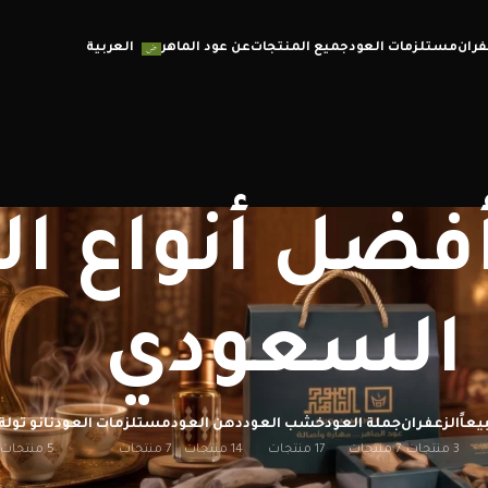
فران
مستلزمات العود
جميع المنتجات
عن عود الماهر
العربية
فضل أنواع ال
السعودي
يعاً
الزعفران
جملة العود
خشب العود
دهن العود
مستلزمات العود
نانو تولة
3 منتجات
7 منتجات
17 منتجات
14 منتجات
7 منتجات
5 منتجات
إظهار
12
20