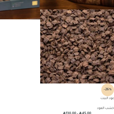
-26%
عود البيت
خشب العود
R
R
130.00
–
45.00