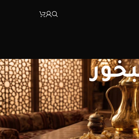
بخور
30