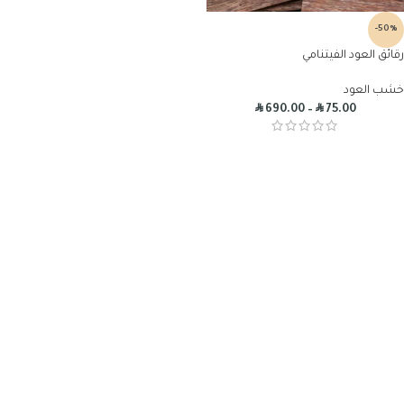
-50%
رقائق العود الفيتنامي
خشب العود
R
R
690.00
–
75.00