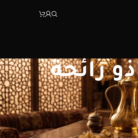
و رائحة
30