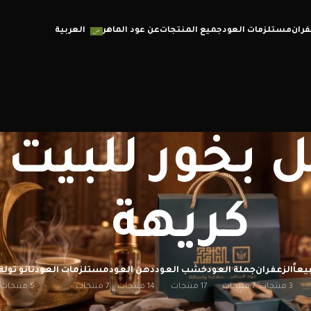
فران
مستلزمات العود
جميع المنتجات
عن عود الماهر
العربية
 بخور للبيت ذ
كريهة
يعاً
الزعفران
جملة العود
خشب العود
دهن العود
مستلزمات العود
نانو تولة
3 منتجات
7 منتجات
17 منتجات
14 منتجات
7 منتجات
5 منتجات
إظهار
12
20