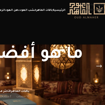
Skip to navigation
Skip to main content
الرئيسية
باقات الماهر
خشب العود
دهن العود
الزع
ما هو أفضل
باقات الماهر
الأكثر مب
10 منتجات
7 منتجات
الرئيسية
/
منتجات تحت الوسم “ما هو أفضل بخور للبيت ذو رائحة كريهة”