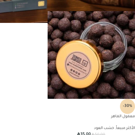
-30%
معمول الماهر
الأكثر مبيعاً
,
خشب العود
R
R
35.00
50.00