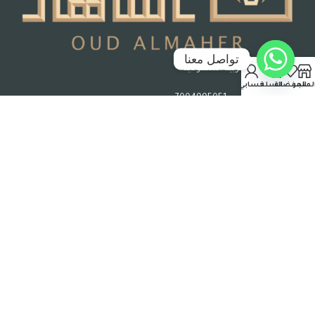
تواصل معنا
جدة – المملكة العربية السعودية
لمتجر
المفضلة
السلة
حسابي
رقم السجل التجاري : 7004995051
حقوق الملكية © 2026 عود الماهر