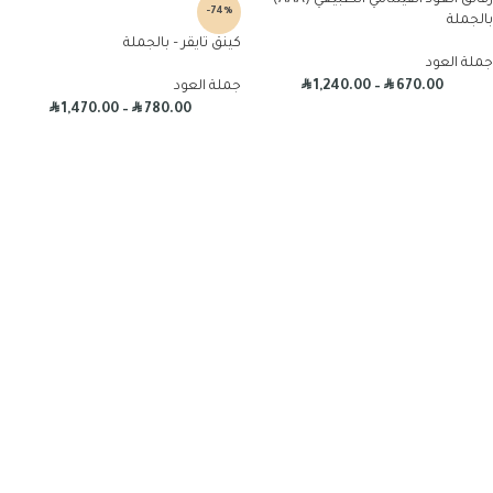
رقائق العود الفيتنامي الطبيعي (AAA) –
-74%
بالجملة
كينق تايقر – بالجملة
جملة العود
R
R
670.00
–
1,240.00
جملة العود
R
R
1,470.00
–
780.00