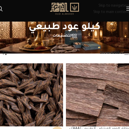
Skip to navigation
Skip to main content
كيلو عود طبيعي
التصنيفات
الرئيسية
/
منتجات تحت الوسم “كيلو عود طبيعي”
عرض ⁦2⁩ من كل النتائج
Show sidebar