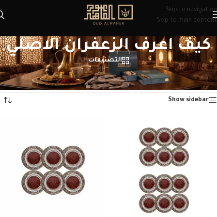
Skip to navigation
Skip to main content
كيف اعرف الزعفران الاصلي​
التصنيفات
الرئيسية
/
منتجات تحت الوسم “كيف اعرف الزعفران الاصلي​”
عرض ⁦3⁩ من كل النتائج
Show sidebar