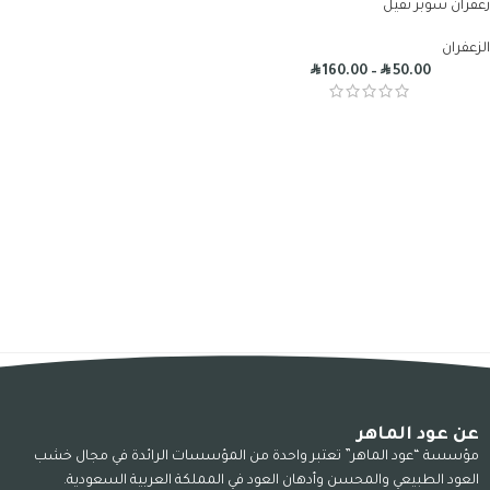
زعفران سوبر نقيل
الزعفران
R
R
160.00
–
50.00
عن عود الماهر
مؤسسة “عود الماهر” تعتبر واحدة من المؤسسات الرائدة في مجال خشب
العود الطبيعي والمحسن وأدهان العود في المملكة العربية السعودية.