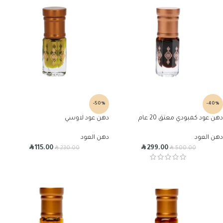
-50%
-40%
دهن عود كمبودي معتق 20 عام
دهن عود لاوسي
دهن العود
دهن العود
R
R
R
R
115.00
299.00
230.00
500.00