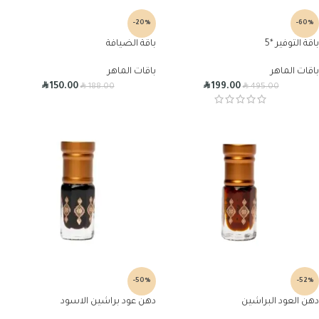
-20%
-60%
باقة التوفير *5
باقة الضيافة
باقات الماهر
باقات الماهر
R
R
R
R
150.00
199.00
188.00
495.00
-50%
-52%
دهن العود البراشين
دهن عود براشين الاسود