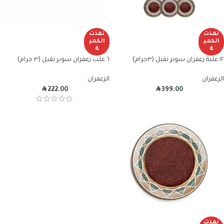
نفذت
نفذت
الكمي
الكمي
ة
ة
١٢ علبة زعفران سوبر نقيل (٣جرام)
٦ علب زعفران سوبر نقيل (٣ جرام)
الزعفران
الزعفران
R
R
222.00
399.00
نفذت