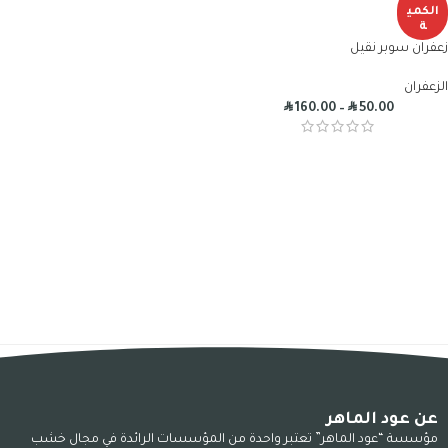
الكمي
ة
زعفران سوبر نقيل
الزعفران
R
R
160.00
–
50.00
عن عود الماهر
مؤسسة “عود الماهر” تعتبر واحدة من المؤسسات الرائدة في مجال خشب