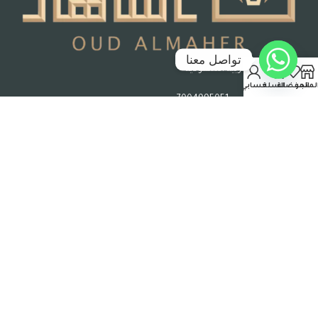
تواصل معنا
جدة – المملكة العربية السعودية
لمتجر
المفضلة
السلة
حسابي
رقم السجل التجاري : 7004995051
حقوق الملكية © 2026 عود الماهر