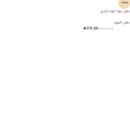
-48%
دهن عود كوه كينج
دهن العود
R
R
179.00
345.00