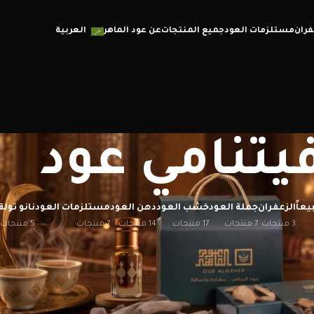
فران
مستلزمات العود
جميع المنتجات
عن عود الماهر
العربية
يتنامي عود
يعاً
الزعفران
جملة العود
خشب العود
دهن العود
مستلزمات العود
نانو تولة
3 منتجات
7 منتجات
17 منتجات
14 منتجات
7 منتجات
5 منتجات
إظهار
12
20