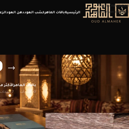
Skip to navigation
Skip to main content
الرئيسية
باقات الماهر
خشب العود
دهن العود
الزع
ف
باقات الماهر
الأكثر مب
10 منتجات
7 منتجات
الرئيسية
/
منتجات تحت الوسم “فيتنامي عود”