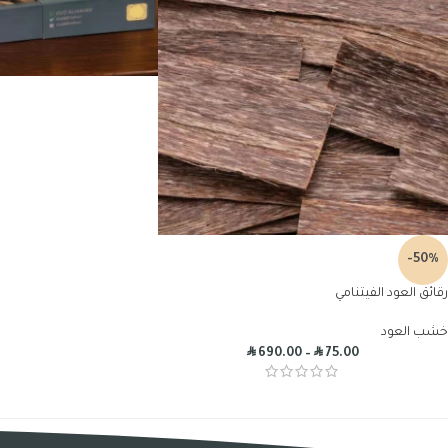
-50%
رقائق العود الفيتنامي
خشب العود
R
R
690.00
–
75.00