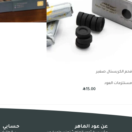
فحم الكريستال صغير
مستلزمات العود
R
15.00
عن عود الماهر
حسابي