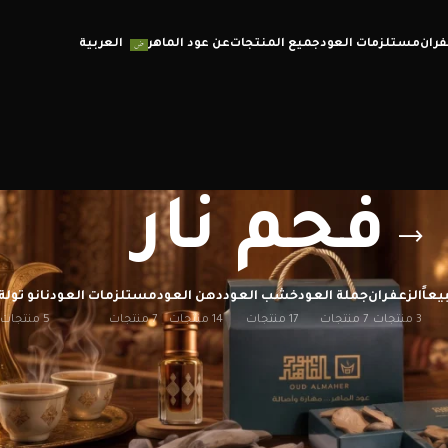
فران
مستلزمات العود
جميع المنتجات
عن عود الماهر
العربية
فحم نار
يعاً
الزعفران
جملة العود
خشب العود
دهن العود
مستلزمات العود
نانو تولة
3 منتجات
7 منتجات
17 منتجات
14 منتجات
7 منتجات
5 منتجات
إظهار
12
20