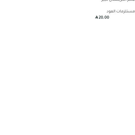
فحم الكريستال كبير
مستلزمات العود
R
20.00