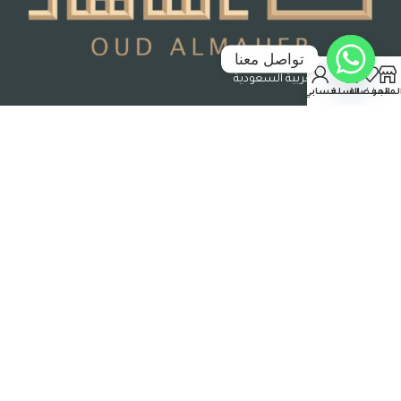
تواصل معنا
جدة – المملكة العربية السعودية
لمتجر
المفضلة
السلة
حسابي
رقم السجل التجاري : 7004995051
حقوق الملكية © 2026 عود الماهر