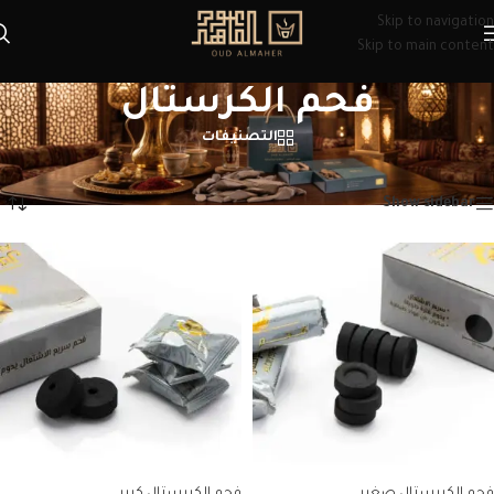
Skip to navigation
Skip to main content
فحم الكرستال
التصنيفات
الرئيسية
/
منتجات تحت الوسم “فحم الكرستال”
عرض ⁦2⁩ من كل النتائج
Show sidebar