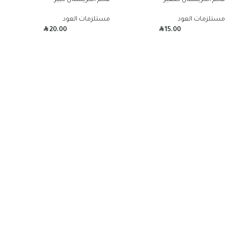
فحم الكريستال صغير
فحم الكريستال كبير
مستلزمات العود
مستلزمات العود
R
R
20.00
15.00