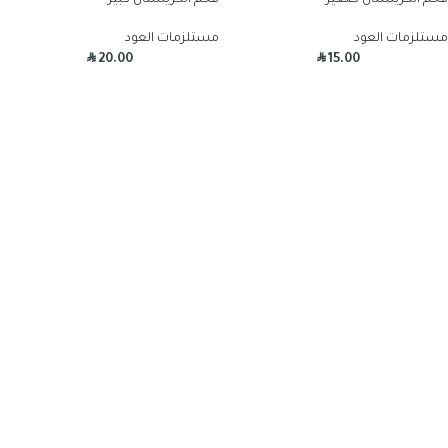
فحم الكريستال صغير
فحم الكريستال كبير
مستلزمات العود
مستلزمات العود
R
R
20.00
15.00