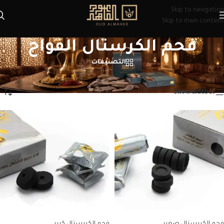
Skip to navigation
Skip to main content
فحم الكرستال الفواح
التصنيفات
الرئيسية
/
منتجات تحت الوسم “فحم الكرستال الفواح”
عرض ⁦2⁩ من كل النتائج
Show sidebar