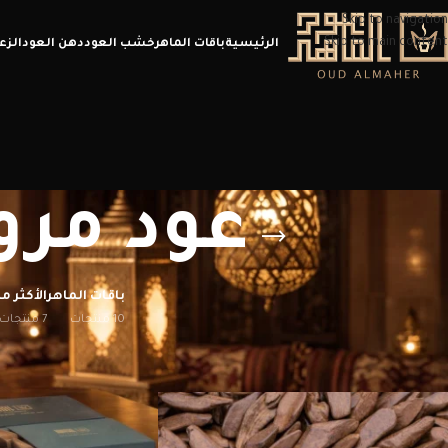
Skip to navigation
Skip to main content
الرئيسية
باقات الماهر
خشب العود
دهن العود
الزع
عود مر
باقات الماهر
الأكثر مب
10 منتجات
7 منتجات
الرئيسية
/
منتجات تحت الوسم “عود مروكي طبيعي محسن”