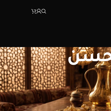
محسن
30