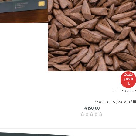
نفذت
الكمي
ة
مروكي محسن
الأكثر مبيعاً
,
خشب العود
R
150.00