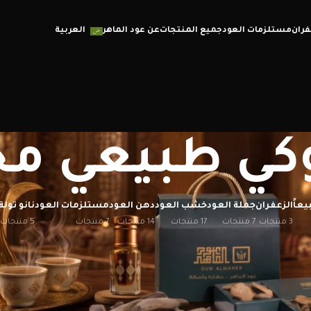
فران
مستلزمات العود
جميع المنتجات
عن عود الماهر
العربية
وكي طبيعي 
يعاً
الزعفران
جملة العود
خشب العود
دهن العود
مستلزمات العود
نانو تولة
3 منتجات
7 منتجات
17 منتجات
14 منتجات
7 منتجات
5 منتجات
إظهار
12
20