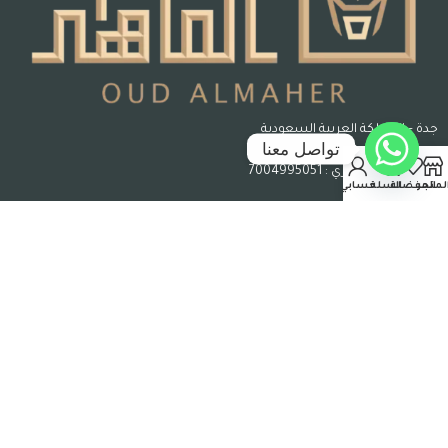
جدة – المملكة العربية السعودية
تواصل معنا
رقم السجل التجاري : 7004995051
لمتجر
المفضلة
السلة
حسابي
حقوق الملكية © 2026 عود الماهر