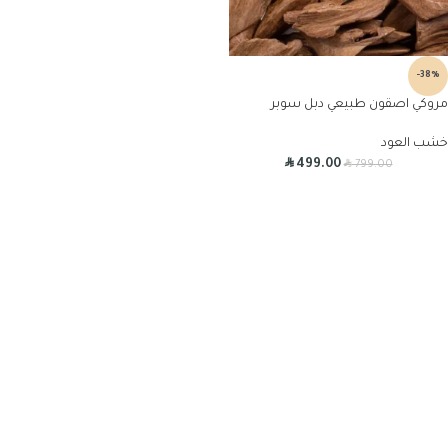
-38%
مروكي اصقون طبيعي دبل سوبر
خشب العود
R
R
499.00
799.00