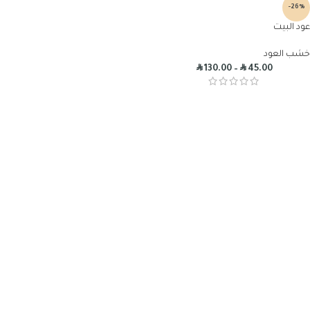
-26%
عود البيت
خشب العود
R
R
130.00
–
45.00