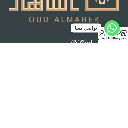
تواصل معنا
جدة – المملكة العربية السعودية
لمتجر
المفضلة
السلة
حسابي
رقم السجل التجاري : 7004995051
حقوق الملكية © 2026 عود الماهر