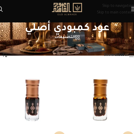
Skip to navigation
Skip to main content
عود كمبودي أصلي
التصنيفات
الرئيسية
/
منتجات تحت الوسم “عود كمبودي أصلي”
عرض ⁦2⁩ من كل النتائج
Show sidebar