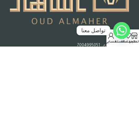
تواصل معنا
جدة – المملكة العربية السعودية
لمتجر
المفضلة
السلة
حسابي
رقم السجل التجاري : 7004995051
حقوق الملكية © 2026 عود الماهر