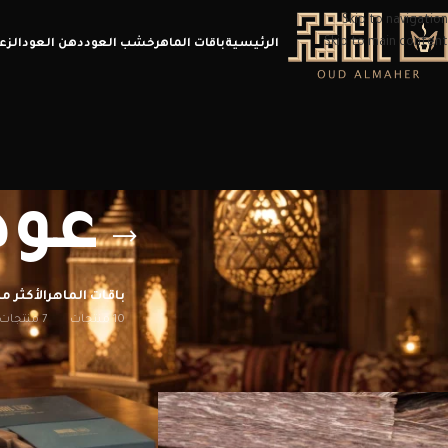
Skip to navigation
Skip to main content
الرئيسية
باقات الماهر
خشب العود
دهن العود
الزع
عود
باقات الماهر
الأكثر مب
10 منتجات
7 منتجات
الرئيسية
/
منتجات تحت الوسم “عود فيتنامي تربل”