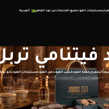
فران
مستلزمات العود
جميع المنتجات
عن عود الماهر
العربية
 فيتنامي تربل
يعاً
الزعفران
جملة العود
خشب العود
دهن العود
مستلزمات العود
نانو تولة
3 منتجات
7 منتجات
17 منتجات
14 منتجات
7 منتجات
5 منتجات
إظهار
12
20