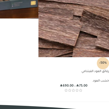
-50%
رقائق العود الفيتنامي
خشب العود
R
R
690.00
–
75.00