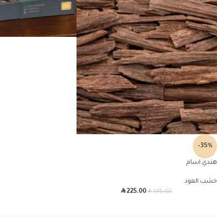
-35%
هندي اسام
خشب العود
R
R
225.00
345.00