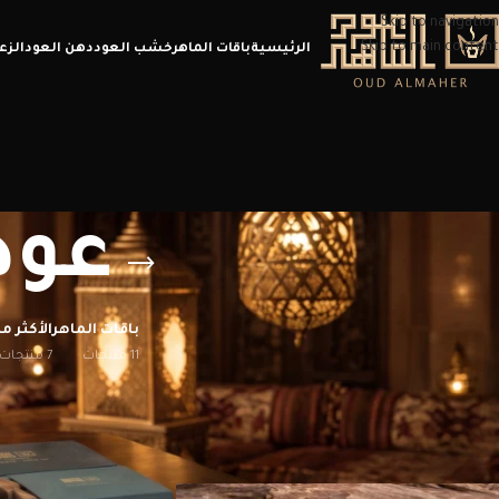
Skip to navigation
Skip to main content
الرئيسية
باقات الماهر
خشب العود
دهن العود
الزع
عود
باقات الماهر
الأكثر مب
11 منتجات
7 منتجات
أحصل الآن على عود هندي طبيعي فاخر برائحة أصيلة تدوم طويلاً، لا تفوت فرصة إق
الرئيسية
/
منتجات تحت الوسم “عود طبيعي هندي”