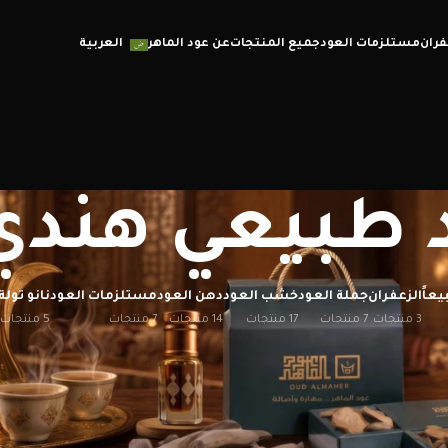
فران
مستلزمات العود
جميع المنتجات
عن عود الماهر
العربية
 طبيعي هندي
يعاً
الزعفران
جملة العود
خشب العود
دهن العود
مستلزمات العود
نانو تولة
3 منتجات
7 منتجات
17 منتجات
14 منتجات
7 منتجات
5 منتجات
تناء بخور مميز يضفي لمسة فخامة على أجوائك.
إظهار
12
20