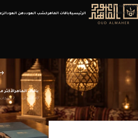
Skip to navigation
Skip to main content
الرئيسية
باقات الماهر
خشب العود
دهن العود
الزع
باقات الماهر
الأكثر مب
10 منتجات
7 منتجات
الرئيسية
/
منتجات تحت الوسم “عود رويال”