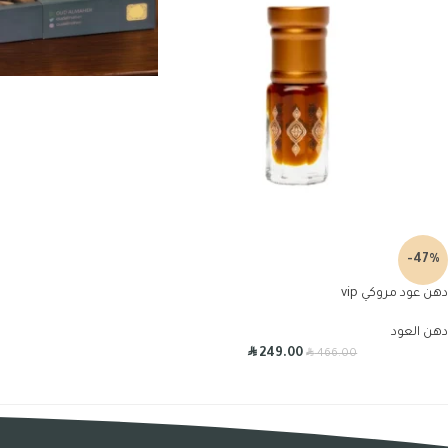
-47%
دهن عود مروكي vip
دهن العود
R
R
249.00
466.00