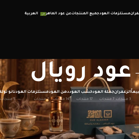
فران
مستلزمات العود
جميع المنتجات
عن عود الماهر
العربية
عود رويال
يعاً
الزعفران
جملة العود
خشب العود
دهن العود
مستلزمات العود
نانو تولة
3 منتجات
7 منتجات
17 منتجات
14 منتجات
7 منتجات
5 منتجات
إظهار
12
20