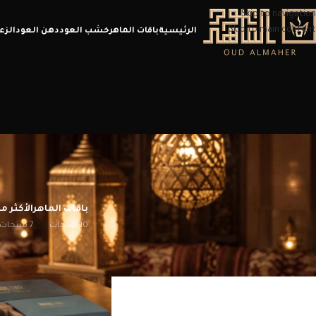
Skip to navigation
Skip to main content
الرئيسية
باقات الماهر
خشب العود
دهن العود
الزع
باقات الماهر
الأكثر مب
10 منتجات
7 منتجات
الرئيسية
/
منتجات تحت الوسم “عود ترات”