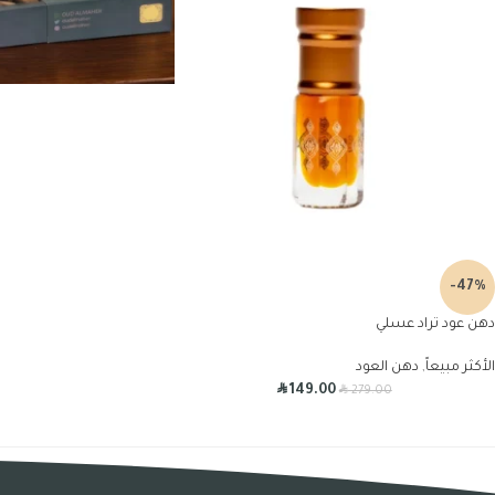
-47%
دهن عود تراد عسلي
الأكثر مبيعاً
,
دهن العود
R
R
149.00
279.00