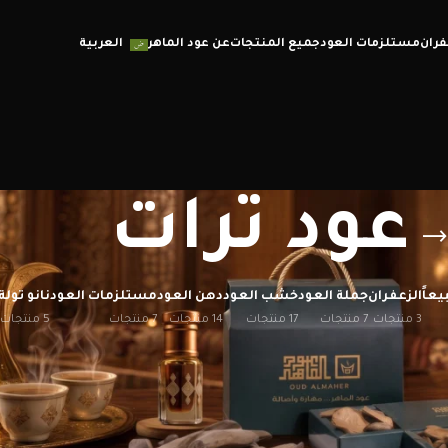
فران
مستلزمات العود
جميع المنتجات
عن عود الماهر
العربية
عود ترات
يعاً
الزعفران
جملة العود
خشب العود
دهن العود
مستلزمات العود
نانو تولة
3 منتجات
7 منتجات
17 منتجات
14 منتجات
7 منتجات
5 منتجات
إظهار
12
20